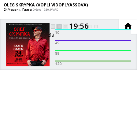
OLEG SKRYPKA (VOPLI VIDOPLYASSOVA)
24 Червня, Гаага
Субота 19:30, PAARD
1
9
5
6
10
Завантаження залу
49
89
120
додано в кошик